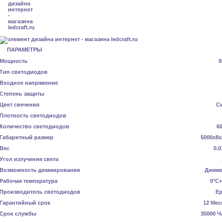
ПАРАМЕТРЫ
Мощность
9
Тип светодиодов
Входное напряжение
Степень защиты
Цвет свечения
С
Плотность светодиодов
Количество светодиодов
6
Габаритный размер
5000x8x
Вес
0.0
Угол излучения света
Возможность диммирования
Димм
Рабочая температура
0°C+
Производитель светодиодов
Ep
Гарантийный срок
12 Мес
Срок службы
35000 Ч