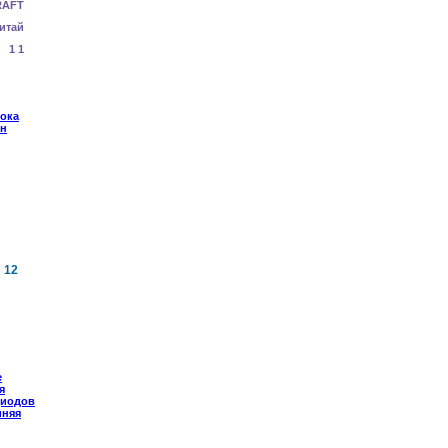
RAFT
итай
1 1
 12