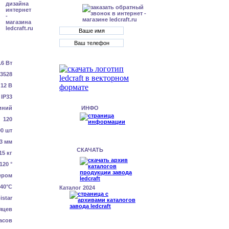
.6 Вт
3528
12 В
IP33
иний
ИНФО
120
00 шт
3 мм
СКАЧАТЬ
15 кг
120 °
ером
40°C
Каталог 2024
istar
яцев
асов