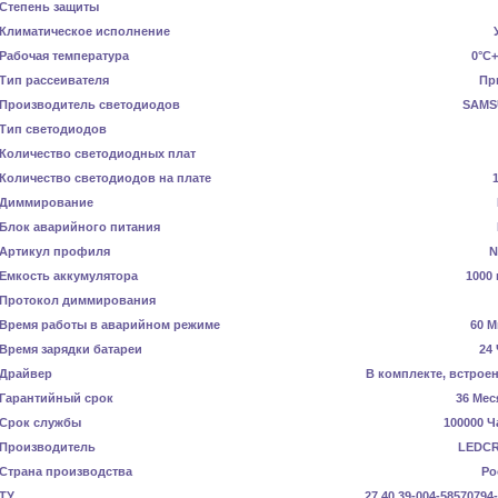
Степень защиты
Климатическое исполнение
Рабочая температура
0°C+
Тип рассеивателя
Пр
Производитель светодиодов
SAMS
Тип светодиодов
Количество светодиодных плат
Количество светодиодов на плате
Диммирование
Блок аварийного питания
Артикул профиля
N
Емкость аккумулятора
1000 
Протокол диммирования
Время работы в аварийном режиме
60 М
Время зарядки батареи
24
Драйвер
В комплекте, встрое
Гарантийный срок
36 Мес
Срок службы
100000 Ч
Производитель
LEDC
Страна производства
Ро
ТУ
27.40.39-004-58570794