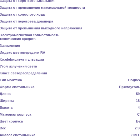
Защита от короткого замыкания
Защита от превышения максимальной мощности
Защита от холостого хода
Защита от перегрева драйвера
Защита от превышения выходного напряжения
Электромагнитная совместимость
технических средств
Заземление
Индекс цветопередачи RA
Коэффициент пульсации
Угол излучения света
Класс светораспределения
Тип монтажа
Подве
Форма светильника
Прямоугол
Длина
59
Ширина
18
Высота
4
Материал корпуса
С
Цвет корпуса
Б
Вес
2.5
Аналог светильника
ЛВО 