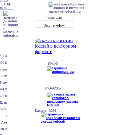
20 Вт
000 К
ИНФО
елый
0 Лм
8 мм
СКАЧАТЬ
64 В
60 Гц
Есть
.97 %
Каталог 2024
I
А++
230 В