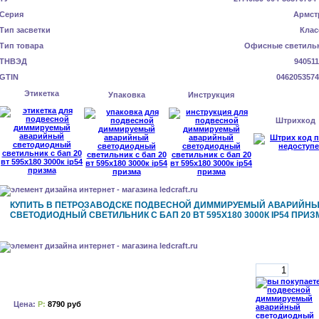
Серия
Армст
Тип засветки
Клас
Тип товара
Офисные светиль
ТНВЭД
940511
GTIN
0462053574
Этикетка
Упаковка
Инструкция
Штрихкод
КУПИТЬ В ПЕТРОЗАВОДСКЕ ПОДВЕСНОЙ ДИММИРУЕМЫЙ АВАРИЙН
СВЕТОДИОДНЫЙ СВЕТИЛЬНИК С БАП 20 ВТ 595X180 3000К IP54 ПРИЗ
Цена:
Р:
8790 руб