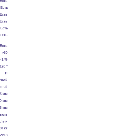
Есть
Есть
Есть
Есть
Есть
Есть
Есть
>80
<1 %
120 °
П
сной
ьный
5 мм
0 мм
8 мм
таль
елый
00 кг
2x18