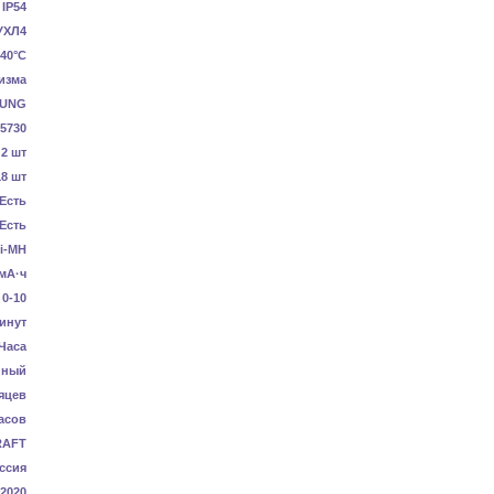
IP54
УХЛ4
40°C
изма
UNG
5730
2 шт
18 шт
Есть
Есть
i-MH
мА·ч
0-10
инут
 Часа
нный
яцев
асов
RAFT
ссия
-2020