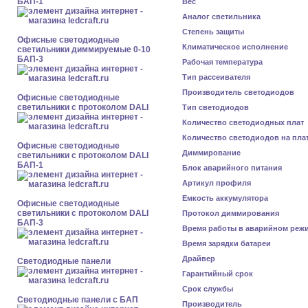
БАП-1
Вес
Аналог светильника
Степень защиты
Офисные светодиодные
Климатическое исполнение
светильники диммируемые 0-10
БАП-3
Рабочая температура
Тип рассеивателя
Производитель светодиодов
Офисные светодиодные
светильники с протоколом DALI
Тип светодиодов
Количество светодиодных плат
Количество светодиодов на пла
Офисные светодиодные
Диммирование
светильники с протоколом DALI
БАП-1
Блок аварийного питания
Артикул профиля
Емкость аккумулятора
Офисные светодиодные
светильники с протоколом DALI
Протокол диммирования
БАП-3
Время работы в аварийном реж
Время зарядки батареи
Драйвер
Cветодиодные панели
Гарантийный срок
Срок службы
Cветодиодные панели с БАП
Производитель