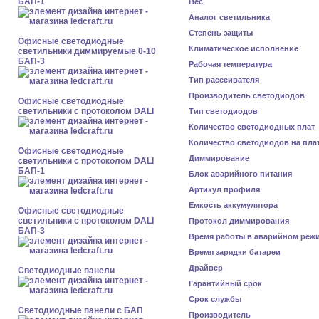
БАП-1
Вес
Аналог светильника
Степень защиты
Офисные светодиодные
Климатическое исполнение
светильники диммируемые 0-10
БАП-3
Рабочая температура
Тип рассеивателя
Производитель светодиодов
Офисные светодиодные
светильники с протоколом DALI
Тип светодиодов
Количество светодиодных плат
Количество светодиодов на пла
Офисные светодиодные
Диммирование
светильники с протоколом DALI
БАП-1
Блок аварийного питания
Артикул профиля
Емкость аккумулятора
Офисные светодиодные
светильники с протоколом DALI
Протокол диммирования
БАП-3
Время работы в аварийном реж
Время зарядки батареи
Драйвер
Cветодиодные панели
Гарантийный срок
Срок службы
Cветодиодные панели с БАП
Производитель