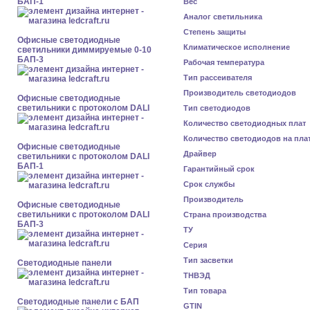
БАП-1
Вес
Аналог светильника
Степень защиты
Офисные светодиодные
Климатическое исполнение
светильники диммируемые 0-10
БАП-3
Рабочая температура
Тип рассеивателя
Производитель светодиодов
Офисные светодиодные
светильники с протоколом DALI
Тип светодиодов
Количество светодиодных плат
Количество светодиодов на пла
Офисные светодиодные
Драйвер
светильники с протоколом DALI
БАП-1
Гарантийный срок
Срок службы
Производитель
Офисные светодиодные
светильники с протоколом DALI
Страна производства
БАП-3
ТУ
Серия
Тип засветки
Cветодиодные панели
ТНВЭД
Тип товара
Cветодиодные панели с БАП
GTIN